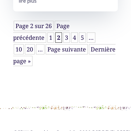
lire plus
Page 2 sur 26
Page
précédente
1
2
3
4
5
…
10
20
…
Page suivante
Dernière
page »