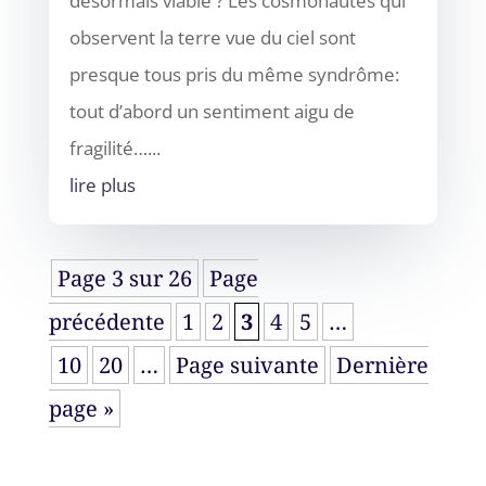
désormais viable ? Les cosmonautes qui
observent la terre vue du ciel sont
presque tous pris du même syndrôme:
tout d’abord un sentiment aigu de
fragilité…...
lire plus
Page 3 sur 26
Page
précédente
1
2
3
4
5
…
10
20
…
Page suivante
Dernière
page »